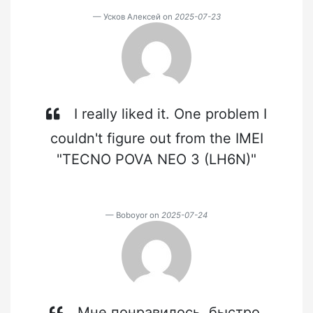
Усков Алексей on
2025-07-23
I really liked it. One problem I
couldn't figure out from the IMEI
"TECNO POVA NEO 3 (LH6N)"
Boboyor on
2025-07-24
Мне понравилось, быстро,