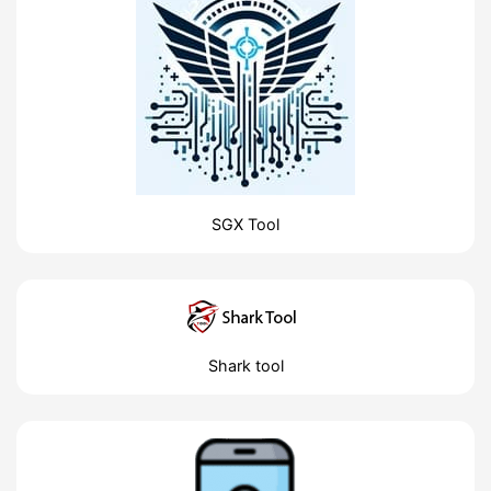
SGX Tool
Shark tool