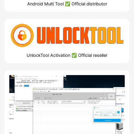
Android Multi Tool ✅ Official distributor
UnlockTool Activation ✅ Official reseller