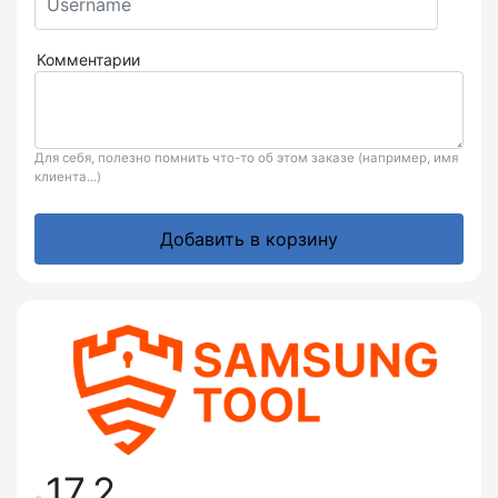
Комментарии
Для себя, полезно помнить что-то об этом заказе (например, имя
клиента...)
Добавить в корзину
17.2