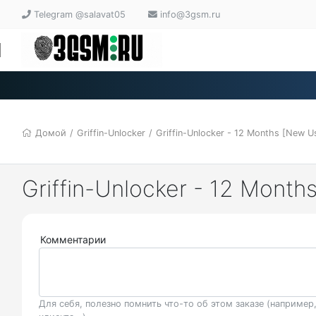
Telegram @salavat05
info@3gsm.ru
Домой
/
Griffin-Unlocker
/
Griffin-Unlocker - 12 Months [New U
Griffin-Unlocker - 12 Mont
Комментарии
Для себя, полезно помнить что-то об этом заказе (например