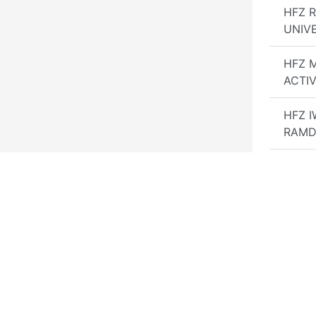
HFZ 
UNIV
HFZ 
ACTI
HFZ 
RAMD
HFZ I
OFF
HFZ A
Prem
GSX I
Servi