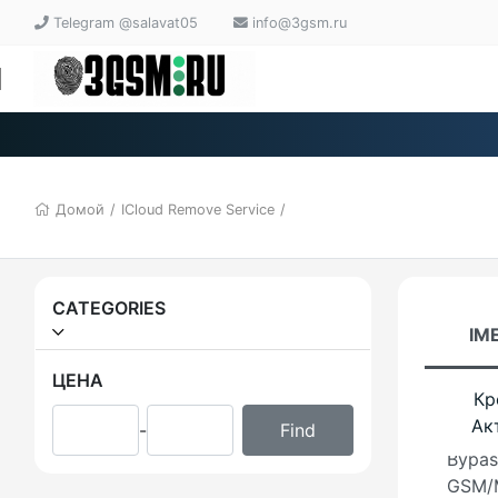
A12 +
Telegram @salavat05
info@3gsm.ru
iRemo
Bypas
With S
& Mac
iRemo
Домой
/
ICloud Remove Service
/
V5.0 
iRemo
Hello 
CATEGORIES
Bypas
IME
Irela
ЦЕНА
Кр
Ак
-
iKeyT
Bypas
GSM/M