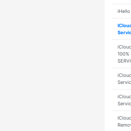
iHell
IClou
Servi
iClou
100%
SERV
iClou
Servi
iClou
Servi
IClou
Remov