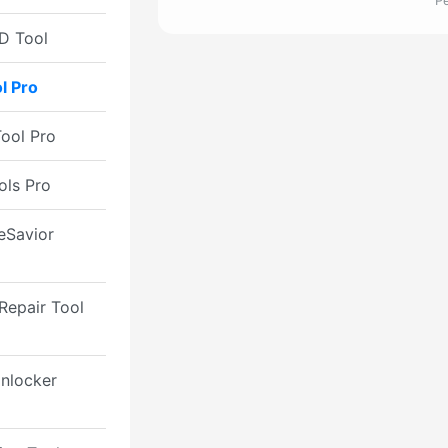
Р
D Tool
l Pro
ool Pro
ols Pro
eSavior
Repair Tool
nlocker