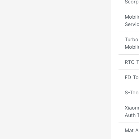
Scorp
Mobil
Servi
Turbo
Mobil
RTC T
FD To
S-Too
Xiaomi
Auth 
Mat A