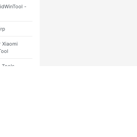
idWinTool -
frp
r Xiaomi
Tool
 Tools
al Unlocker
tech
are Packs
are
rship