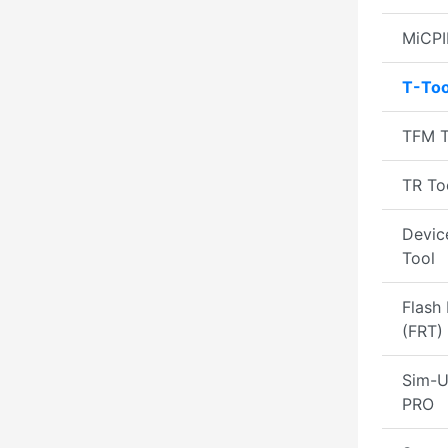
MiCPI
T-Too
TFM T
TR To
Devic
Tool
Flash 
(FRT)
Sim-U
PRO