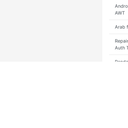
Andro
AWT
Arab 
Repai
Auth 
Panda
Gener
Halab
Firmw
Firmw
Membe