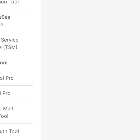
ion Tool
eSea
ce
 Service
e (TSM)
ool
ol Pro
l Pro
 Multi
Tool
uth Tool