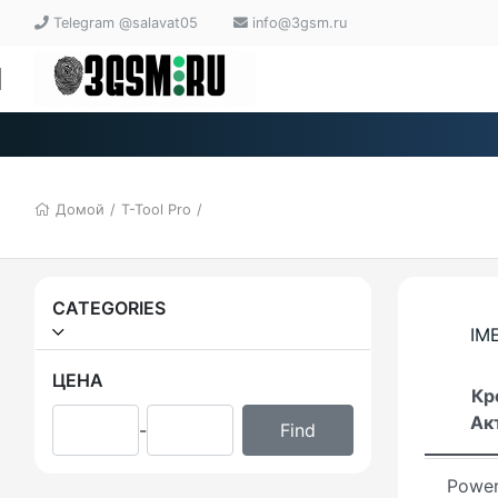
Tera 
Telegram @salavat05
info@3gsm.ru
E-GSM
EVO T
Griffi
Домой
/
T-Tool Pro
/
EM To
Unloc
CATEGORIES
Sam-T
IME
RDPow
ЦЕНА
Кр
Ак
-
CF-To
Power