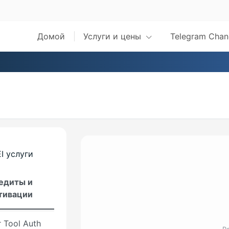
Tool
 Tool
Домой
Услуги и цены
Telegram Chan
ool
n-Unlocker
ken -
ker-Pro
oken Tool
I услуги
er Tools
едиты и
тивации
ol
 Tool Auth