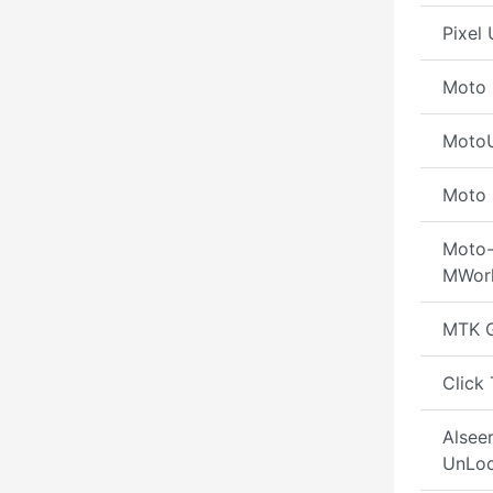
Pixel
Moto 
MotoU
Moto 
Moto-
MWork
MTK 
Click 
Alsee
UnLoc