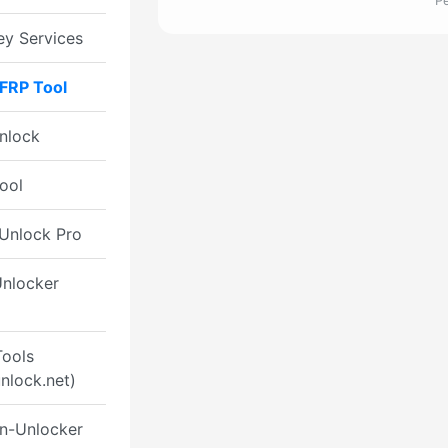
Р
y Services
FRP Tool
nlock
ool
-Unlock Pro
Unlocker
Tools
nlock.net)
n-Unlocker