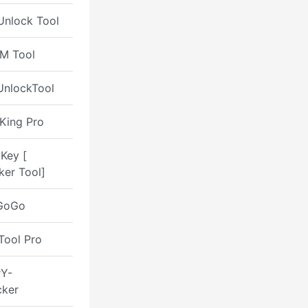
 Unlock Tool
M Tool
nlockTool
King Pro
Key [
er Tool]
GoGo
Tool Pro
rY-
ker