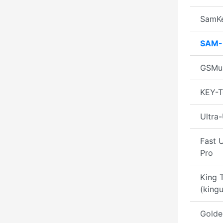
SamKe
SAM-
GSMu
KEY-T
Ultra
Fast 
Pro
King 
(kingu
Golde