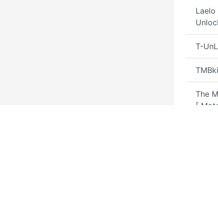
Laelo
Unloc
T-UnL
TMBki
The M
[ Mot
Unloc
Guerr
Octop
Octop
Credi
Octop