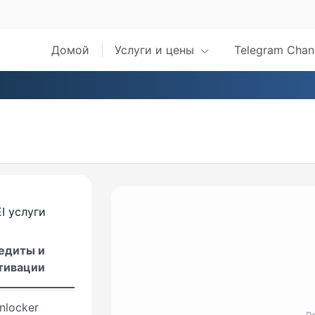
 Tools
al Unlocker
Домой
Услуги и цены
Telegram Chan
tech
are Packs
are
rship
ronJob
e License
I услуги
Jtag
едиты и
тивации
PRO
nlocker