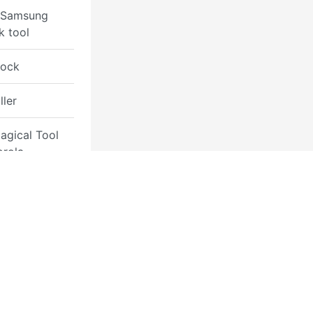
 Samsung
k tool
ock
ller
agical Tool
orola
k ]
atool Moto
lus /
us Box
ts
lus