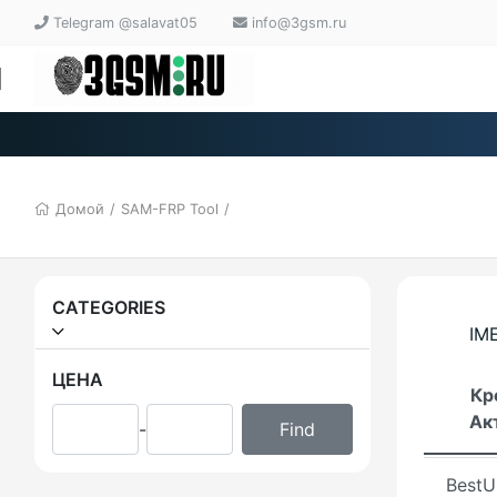
Panda
Telegram @salavat05
info@3gsm.ru
Gener
Halab
Firmw
Домой
/
SAM-FRP Tool
/
Firmw
Membe
FastC
CATEGORIES
Activ
IME
Easy 
ЦЕНА
Кр
Ак
-
ACT 
BestU