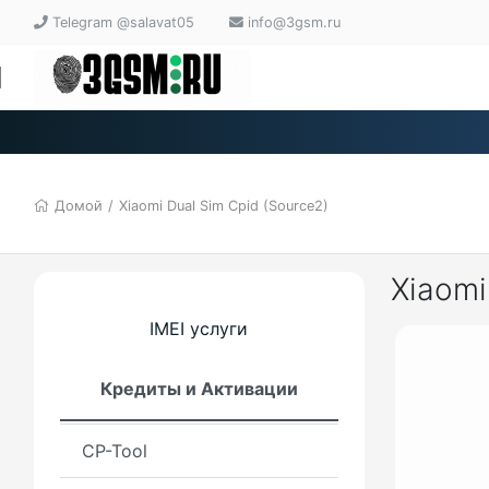
v5 / FDL / FRP
Telegram @salavat05
info@3gsm.ru
Xiaomi Repair Tool (XRT)
Ghost Auth Tool
Global Auth Tool
Домой
/
Xiaomi Dual Sim Cpid (Source2)
Xiaomi Power Tool
Xiaomi
Xiaomi Flasher Pro
IMEI услуги
Android Auth Tool
Кредиты и Активации
Fck Tool
CP-Tool