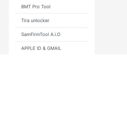
BMT Pro Tool
Tira unlocker
SamFirmTool A.i.O
APPLE ID & GMAIL
Microsoft Windows Official
Key
Microsoft Office Official
Key
Antivirus
WinRAR
3GSM.RU
Полезн