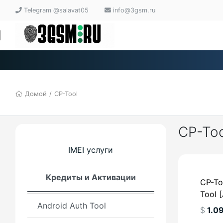
Multi Pro Tool
Telegram @salavat05
info@3gsm.ru
HyperAuthTool - Xiaomi
authentication QC / MTK v6
v5 / FDL / FRP
Xiaomi Repair Tool (XRT)
Домой
/
CP-Tool
Ghost Auth Tool
CP-Too
Global Auth Tool
IMEI услуги
Xiaomi Power Tool
Кредиты и Активации
Xiaomi Flasher Pro
CP-To
Tool 
Android Auth Tool
$
1.0