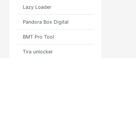
Lazy Loader
Pandora Box Digital
BMT Pro Tool
Tira unlocker
SamFirmTool A.i.O
APPLE ID & GMAIL
Microsoft Windows Official
Key
Microsoft Office Official
Key
3GSM.RU
Полезн