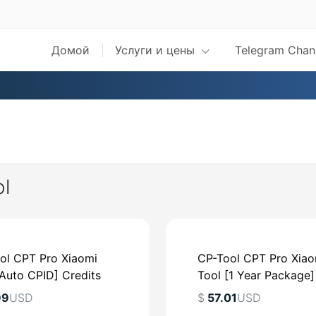
Домой
Услуги и цены
Telegram Chan
l
ol CPT Pro Xiaomi
CP-Tool CPT Pro Xiao
[Auto CPID] Credits
Tool [1 Year Package] 
99
USD
$
57.01
USD