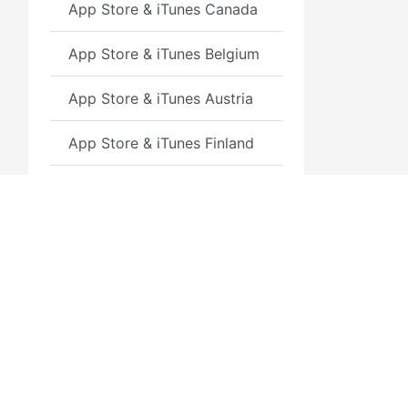
App Store & iTunes Canada
App Store & iTunes Belgium
App Store & iTunes Austria
App Store & iTunes Finland
iTunes Card KSA
Nintendo Online
test
3GSM.RU
Полезн