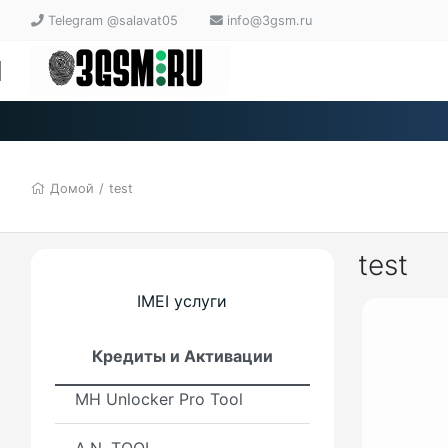
RIFF Box
Telegram @salavat05
info@3gsm.ru
GCPro
Global Unlocker Pro Tool
DT Pro Tool
Домой
/
test
XIAOMI CPID TOOL
Nooox Tool
test
DC-Unlocker / HCU Client
IMEI услуги
Furious Gold
Кредиты и Активации
MH Unlocker Pro Tool