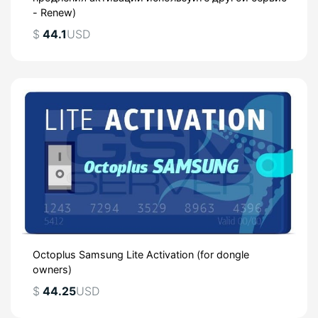
- Renew)
$
44.1
USD
Octoplus Samsung Lite Activation (for dongle
owners)
$
44.25
USD