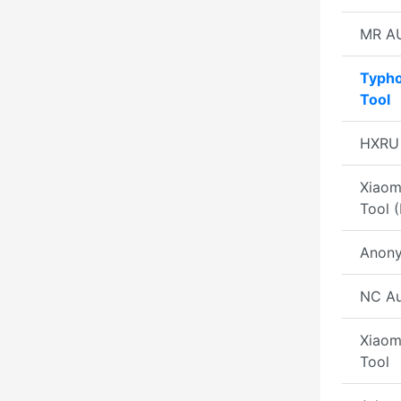
MR A
Typho
Tool
HXRU 
Xiaom
Tool 
Anony
NC Au
Xiaom
Tool