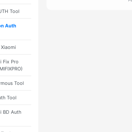
Р
UTH Tool
n Auth
Xiaomi
i Fix Pro
(MIFIXPRO)
mous Tool
th Tool
i BD Auth