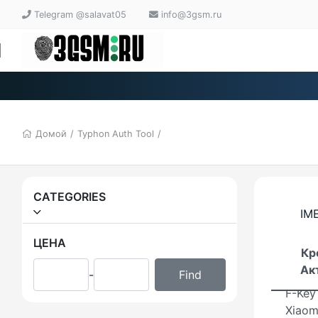
Telegram @salavat05
info@3gsm.ru
for X
Xiaom
Avata
✅ Off
distri
Домой
/
Typhon Auth Tool
/
World
Xiaom
CATEGORIES
Xiaom
IME
Xiaomi
ЦЕНА
Кр
(XFT)
Ак
-
F-Key
Xiaom