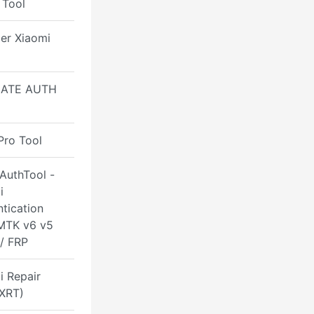
Tool
er Xiaomi
MATE AUTH
Pro Tool
AuthTool -
i
tication
MTK v6 v5
 / FRP
i Repair
(XRT)