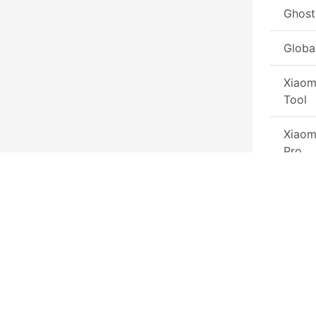
Ghost
Globa
Xiaom
Tool
Xiaom
Pro
Andro
Tool
Fck T
CP-To
Xiaom