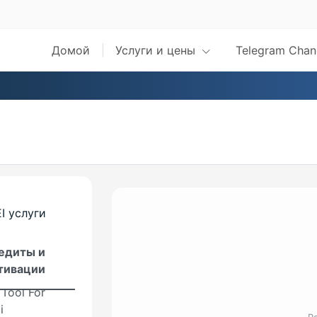
iaomi
Домой
Услуги и цены
Telegram Chan
i Tool
r Auth Tool
icial
butor
wideAuth
i
i AuthFlash
I услуги
 Fire Tool
едиты и
тивации
 Tool For
i