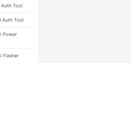
 Auth Tool
l Auth Tool
i Power
i Flasher
id Auth
ool
ol
i Dual Sim