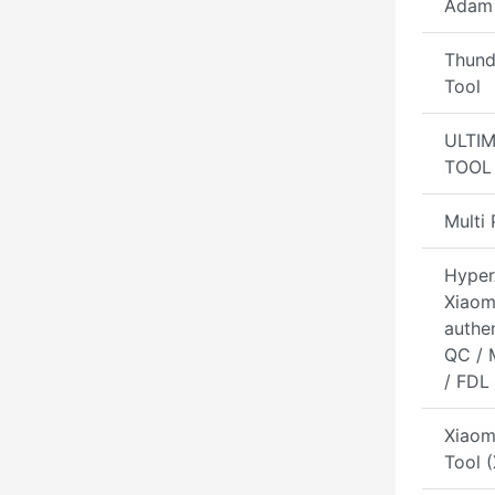
Adam 
Thund
Tool
ULTI
TOOL
Multi 
Hyper
Xiaom
authen
QC / 
/ FDL
Xiaom
Tool 