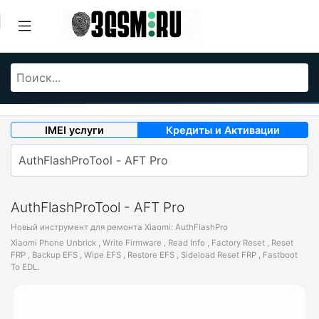
IMEI услуги
Кредиты и Активации
AuthFlashProTool - AFT Pro
Новый инструмент для ремонта Xiaomi: AuthFlashPro
Xiaomi Phone Unbrick , Write Firmware , Read Info , Factory Reset , Reset
FRP , Backup EFS , Wipe EFS , Restore EFS , Sideload Reset FRP , Fastboot
To EDL.