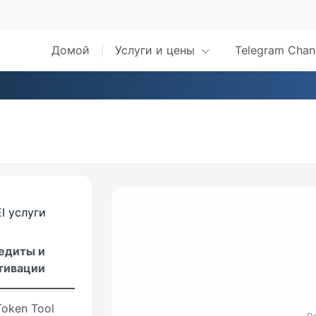
AR
et
Домой
Услуги и цены
Telegram Chan
load
r IDM
Tool
 Tool
ool
I услуги
n-Unlocker
едиты и
ken -
тивации
ker-Pro
oken Tool