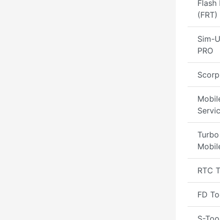
Flash 
(FRT)
Sim-U
PRO
Scorp
Mobil
Servi
Turbo
Mobil
RTC T
FD To
S-Too