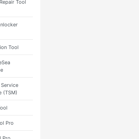
Repair Tool
nlocker
ion Tool
eSea
ce
 Service
e (TSM)
ool
ol Pro
l Pro