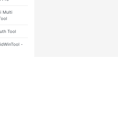
 Multi
Tool
uth Tool
idWinTool -
frp
r Xiaomi
Tool
 Tools
al Unlocker