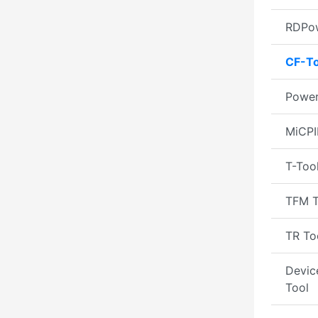
RDPow
CF-To
Power
MiCPI
T-Too
TFM T
TR To
Devic
Tool