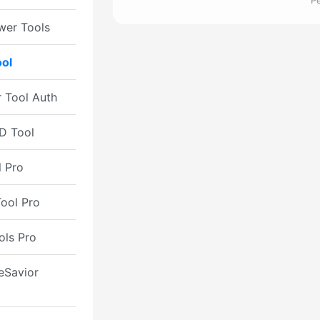
Р
er Tools
ol
 Tool Auth
D Tool
l Pro
ool Pro
ols Pro
eSavior