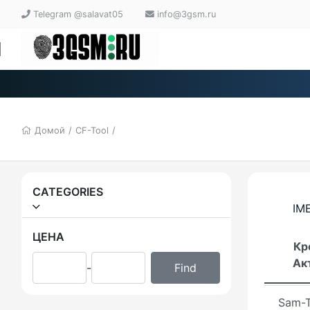
WinR
Telegram @salavat05
info@3gsm.ru
Intern
Down
Mange
Tera 
Домой
/
CF-Tool
/
E-GSM
EVO T
CATEGORIES
IME
Griffi
ЦЕНА
Кр
EM To
Ак
-
Unloc
Sam-T