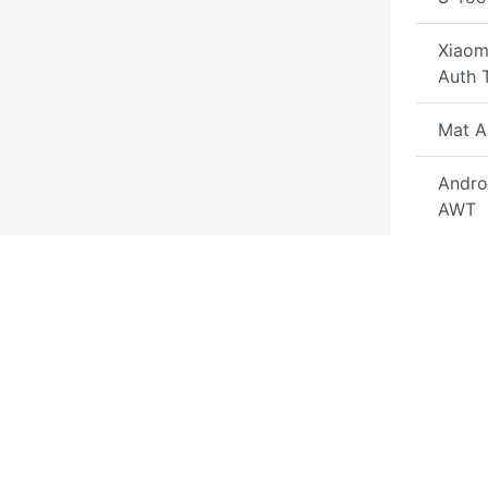
Xiaomi
Auth 
Mat A
Andro
AWT
Arab 
Repai
Auth 
Panda
Gener