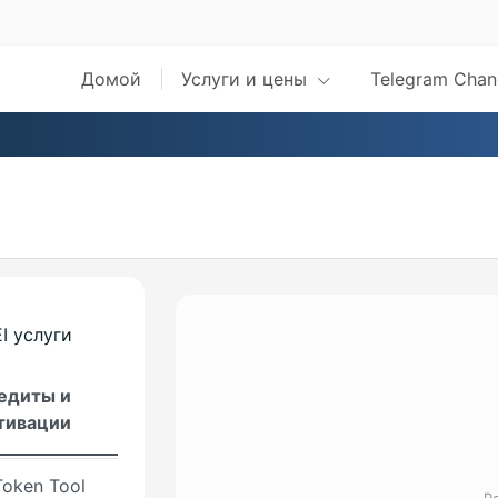
AR
et
Домой
Услуги и цены
Telegram Chan
load
r IDM
Tool
 Tool
ool
I услуги
n-Unlocker
едиты и
ken -
тивации
ker-Pro
oken Tool