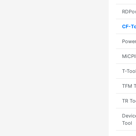
RDPow
CF-To
Power
MiCPI
T-Too
TFM T
TR To
Devic
Tool