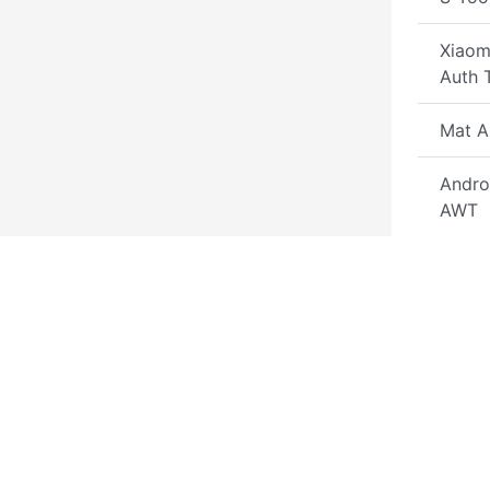
Xiaomi
Auth 
Mat A
Andro
AWT
Arab 
Repai
Auth 
Panda
Gener