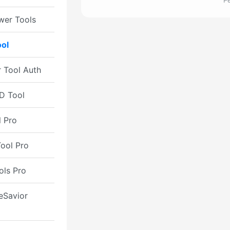
Р
er Tools
ol
 Tool Auth
D Tool
l Pro
ool Pro
ols Pro
eSavior