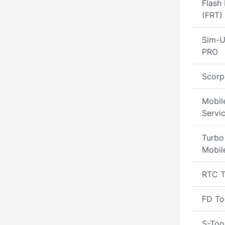
Flash 
(FRT)
Sim-U
PRO
Scorp
Mobil
Servi
Turbo
Mobil
RTC T
FD To
S-Too