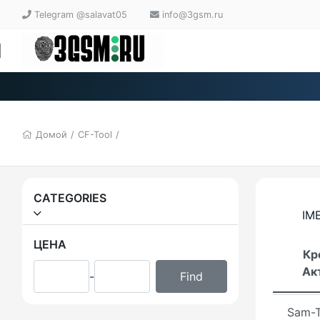
WinR
Telegram @salavat05
info@3gsm.ru
Intern
Down
Mange
Tera 
Домой
/
CF-Tool
/
E-GSM
EVO T
CATEGORIES
IME
Griffi
ЦЕНА
Кр
EM To
Ак
-
Unloc
Sam-T