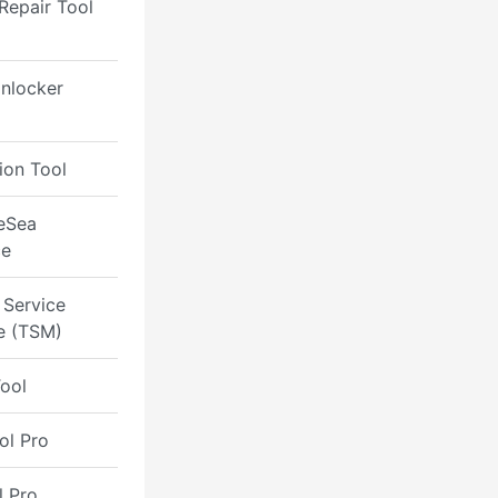
Repair Tool
nlocker
ion Tool
eSea
ce
 Service
e (TSM)
ool
ol Pro
l Pro