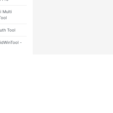
 Multi
Tool
uth Tool
idWinTool -
frp
r Xiaomi
Tool
 Tools
al Unlocker