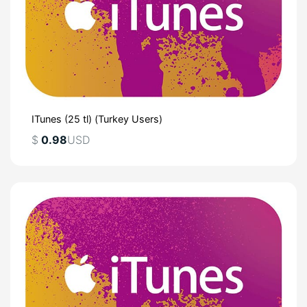
ITunes (25 tl) (Turkey Users)
$
0.98
USD