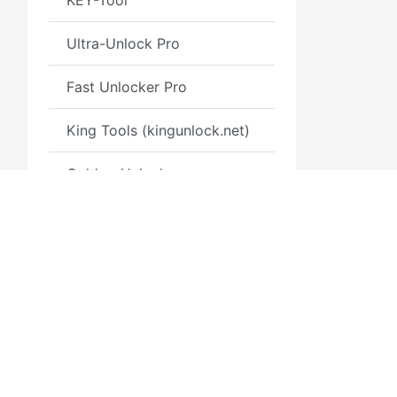
KEY-Tool
Ultra-Unlock Pro
Fast Unlocker Pro
King Tools (kingunlock.net)
Golden-Unlocker
Pixel Unlock Tool
Moto M Tool
MotoUnlockTool
Moto King Pro
3GSM.RU
Moto-Key [ MWorker Tool]
Полезн